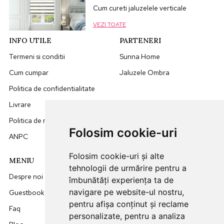
Cum cureti jaluzelele verticale
VEZI TOATE
INFO UTILE
PARTENERI
Termeni si conditii
Sunna Home
Cum cumpar
Jaluzele Ombra
Politica de confidentialitate
Livrare
Politica de retur
Folosim cookie-uri
ANPC
Folosim cookie-uri și alte
MENIU
DATE CONTACT
tehnologii de urmărire pentru a
Despre noi
0749512455
îmbunătăți experiența ta de
navigare pe website-ul nostru,
Guestbook
office@sunna.ro
pentru afișa conținut și reclame
Faq
L-V: 09:00 - 18:00
personalizate, pentru a analiza