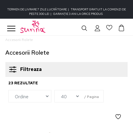
TERMEN DE LIVRARE 7 ZILE LUCRĂTOARE
|
TRANSPORT GRATUIT LA COMENZI DE
PESTE 300 LEI
|
GARANȚIE 3 ANI LA ORICE PRODUS
Accesorii Rolete
Accesorii Rolete
Filtreaza
23
REZULTATE
/
Pagina