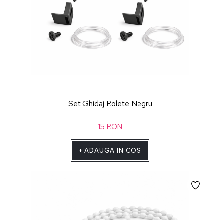
Set Ghidaj Rolete Negru
15
RON
+
ADAUGA IN COS