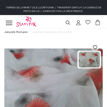
TERMEN DE LIVRARE 7 ZILE LUCRĂTOARE
|
TRANSPORT GRATUIT LA COMENZI DE
PESTE 300 LEI
|
GARANȚIE 3 ANI LA ORICE PRODUS
Jaluzele Romane
Jaluzele Romane | Arica 409