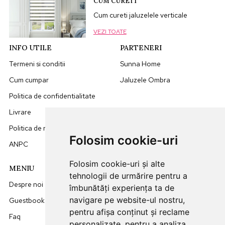
CUM CURETI
Cum cureti jaluzelele verticale
VEZI TOATE
INFO UTILE
PARTENERI
Termeni si conditii
Sunna Home
Cum cumpar
Jaluzele Ombra
Politica de confidentialitate
Livrare
Politica de retur
Folosim cookie-uri
ANPC
Folosim cookie-uri și alte
MENIU
DATE CONTACT
tehnologii de urmărire pentru a
Despre noi
0749512455
îmbunătăți experiența ta de
navigare pe website-ul nostru,
Guestbook
office@sunna.ro
pentru afișa conținut și reclame
Faq
L-V: 09:00 - 18:00
personalizate, pentru a analiza