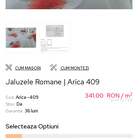
CUM MASORI
CUM MONTEZI
Jaluzele Romane | Arica 409
2
341.00
RON
/ m
Arica -409
Cod
:
*pret cu TVA
Da
Stoc
:
36 luni
Garantie
:
Selecteaza
Optiuni