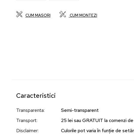
CUM MASORI
CUM MONTEZI
Caracteristici
Transparenta
:
Semi-transparent
Transport
:
25 lei sau GRATUIT la comenzi de
Disclaimer
:
Culorile pot varia în funție de setări