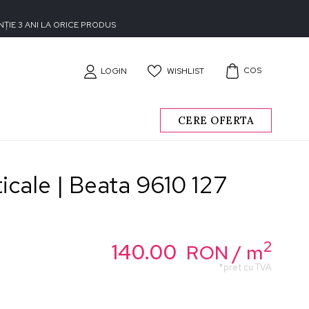
ȚIE 3 ANI LA ORICE PRODUS
COS
WISHLIST
LOGIN
CERE OFERTA
ticale | Beata 9610 127
2
140.00
RON
/ m
*pret cu TVA