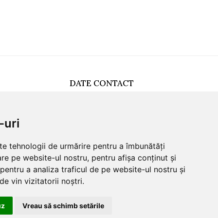
DATE CONTACT
0749512455
office@sunna.ro
-uri
L-V: 09:00 - 18:00
lte tehnologii de urmărire pentru a îmbunătăți
re pe website-ul nostru, pentru afișa conținut și
pentru a analiza traficul de pe website-ul nostru și
e vin vizitatorii noștri.
uz
Vreau să schimb setările
Salut. Cu ce te putem
ajuta?