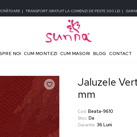
LUCRĂTOARE
|
TRANSPORT GRATUIT LA COMENZI DE PESTE 300 LEI
|
GARAN
SPRE NOI
CUM MONTEZI
CUM MASORI
BLOG
CONTACT
Jaluzele Ver
mm
Beata-9610
Cod
:
Da
Stoc
:
36 Luni
Garantie
: