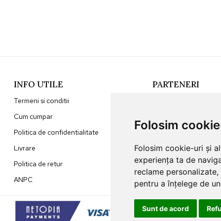
INFO UTILE
PARTENERI
Termeni si conditii
Sunna Home
Cum cumpar
Jaluzele Ombra
Folosim cookie
Politica de confidentialitate
Folosim cookie-uri și a
Livrare
experiența ta de naviga
Politica de retur
reclame personalizate, 
ANPC
pentru a înțelege de und
Sunt de acord
Ref