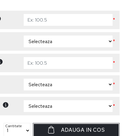
*
*
*
*
*
Cantitate
ADAUGA IN COS