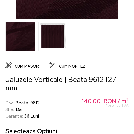
CUM MASORI
CUM MONTEZI
Jaluzele Verticale | Beata 9612 127
mm
2
140.00
RON
/ m
Beata-9612
Cod
:
*pret cu TVA
Da
Stoc
:
36 Luni
Garantie
:
Selecteaza
Optiuni