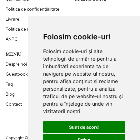
Politica de confidentialitate
Livrare
Politica de retur
Folosim cookie-uri
ANPC
Folosim cookie-uri și alte
MENIU
DATE CONTACT
tehnologii de urmărire pentru a
Despre noi
0749512455
îmbunătăți experiența ta de
navigare pe website-ul nostru,
Guestbook
office@sunna.ro
pentru afișa conținut și reclame
Faq
L-V: 09:00 - 18:00
personalizate, pentru a analiza
Blog
traficul de pe website-ul nostru și
pentru a înțelege de unde vin
Contact
vizitatorii noștri.
Sunt de acord
Creare Magazin Online
Copyright © 2024 SunnaRollers.
Refuz