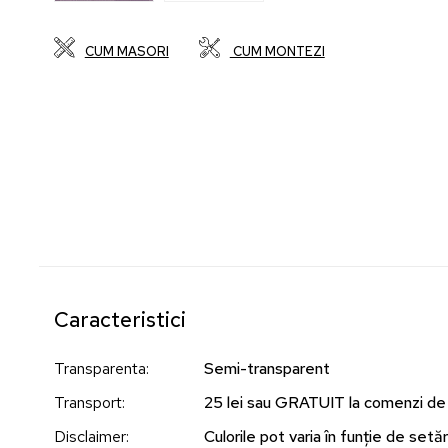
CUM MASORI
CUM MONTEZI
Caracteristici
Transparenta
:
Semi-transparent
Transport
:
25 lei sau GRATUIT la comenzi de
Disclaimer
:
Culorile pot varia în funție de setări