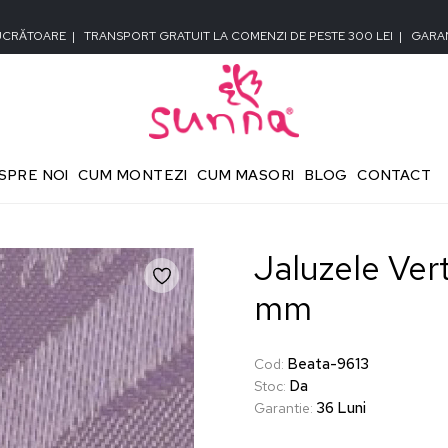
LUCRĂTOARE
|
TRANSPORT GRATUIT LA COMENZI DE PESTE 300 LEI
|
GARAN
SPRE NOI
CUM MONTEZI
CUM MASORI
BLOG
CONTACT
Jaluzele Ver
mm
Beata-9613
Cod
:
Da
Stoc
:
36 Luni
Garantie
: