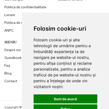
Politica de confidentialitate
Livrare
Politica de retur
Folosim cookie-uri
ANPC
Folosim cookie-uri și alte
MENIU
DATE CONTACT
tehnologii de urmărire pentru a
Despre noi
0749512455
îmbunătăți experiența ta de
navigare pe website-ul nostru,
Guestbook
office@sunna.ro
pentru afișa conținut și reclame
Faq
L-V: 09:00 - 18:00
personalizate, pentru a analiza
Blog
traficul de pe website-ul nostru și
pentru a înțelege de unde vin
Contact
vizitatorii noștri.
Sunt de acord
Creare Magazin Online
Copyright © 2024 SunnaRollers.
Refuz