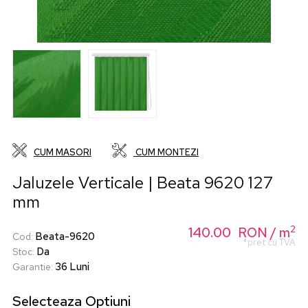
CUM MASORI
CUM MONTEZI
Jaluzele Verticale | Beata 9620 127
mm
2
140.00
RON
/ m
Beata-9620
Cod
:
*pret cu TVA
Da
Stoc
:
36 Luni
Garantie
:
Selecteaza
Optiuni