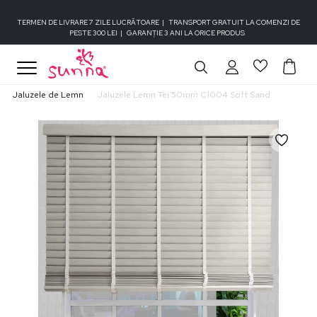
TERMEN DE LIVRARE 7 ZILE LUCRĂTOARE
|
TRANSPORT GRATUIT LA COMENZI DE
PESTE 300 LEI
|
GARANȚIE 3 ANI LA ORICE PRODUS
Jaluzele de Lemn
Jaluzele Lemn Tei 50mm C1004 Soft Sand