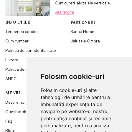
Cum cureti jaluzelele verticale
VEZI TOATE
INFO UTILE
PARTENERI
Termeni si conditii
Sunna Home
Cum cumpar
Jaluzele Ombra
Politica de confidentialitate
Livrare
Politica de retur
Folosim cookie-uri
ANPC
Folosim cookie-uri și alte
MENIU
DATE CONTACT
tehnologii de urmărire pentru a
Despre noi
0749512455
îmbunătăți experiența ta de
navigare pe website-ul nostru,
Guestbook
office@sunna.ro
pentru afișa conținut și reclame
Faq
L-V: 09:00 - 18:00
personalizate, pentru a analiza
Blog