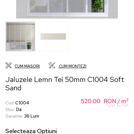
CUM MASORI
CUM MONTEZI
Jaluzele Lemn Tei 50mm C1004 Soft
Sand
2
520.00
RON
/ m
C1004
Cod
:
*pret cu TVA
Da
Stoc
:
36 Luni
Garantie
:
Selecteaza
Optiuni