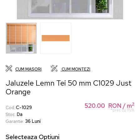
CUM MASORI
CUM MONTEZI
Jaluzele Lemn Tei 50 mm C1029 Just
Orange
2
520.00
RON
/ m
C-1029
Cod
:
*pret cu TVA
Da
Stoc
:
36 Luni
Garantie
:
Selecteaza
Optiuni