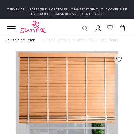
TERMEN DE LIVRARE 7 ZILE LUCRĂTOARE
|
TRANSPORT GRATUIT LA COMENZI DE
PESTE 300 LEI
|
GARANȚIE 3 ANI LA ORICE PRODUS
Jaluzele de Lemn
Jaluzele Lemn Tei 50 mm C1029 Just Orange