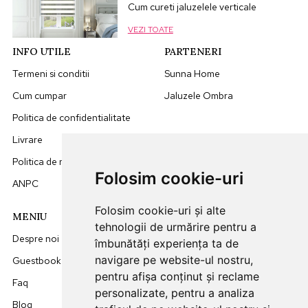
Cum cureti jaluzelele verticale
VEZI TOATE
INFO UTILE
PARTENERI
Termeni si conditii
Sunna Home
Cum cumpar
Jaluzele Ombra
Politica de confidentialitate
Livrare
Politica de retur
Folosim cookie-uri
ANPC
Folosim cookie-uri și alte
MENIU
DATE CONTACT
tehnologii de urmărire pentru a
Despre noi
0749512455
îmbunătăți experiența ta de
navigare pe website-ul nostru,
Guestbook
office@sunna.ro
pentru afișa conținut și reclame
Faq
L-V: 09:00 - 18:00
personalizate, pentru a analiza
Blog