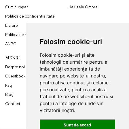
Cum cumpar
Jaluzele Ombra
Politica de confidentialitate
Livrare
Politica de retur
Folosim cookie-uri
ANPC
Folosim cookie-uri și alte
MENIU
DATE CONTACT
tehnologii de urmărire pentru a
Despre noi
0749512455
îmbunătăți experiența ta de
navigare pe website-ul nostru,
Guestbook
office@sunna.ro
pentru afișa conținut și reclame
Faq
L-V: 09:00 - 18:00
personalizate, pentru a analiza
Blog
traficul de pe website-ul nostru și
pentru a înțelege de unde vin
Contact
vizitatorii noștri.
Sunt de acord