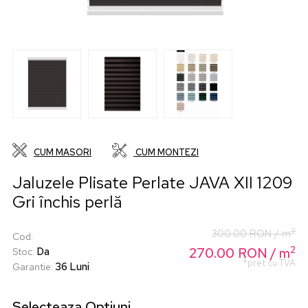
CUM MASORI
CUM MONTEZI
Jaluzele Plisate Perlate JAVA XII 1209
Gri închis perlă
2
300.00
RON
/ m
Cod
:
2
270.00
Da
RON
/ m
Stoc
:
*pret cu TVA
36 Luni
Garantie
:
Selecteaza
Optiuni