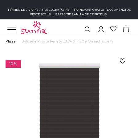
TERMEN DE LIVRARE 7 ZILE LUCRĂTOARE
|
TRANSPORT GRATUIT LA COMENZI DE
PESTE 300 LEI
|
GARANȚIE 3 ANI LA ORICE PRODUS
Plisee
Jaluzele Plisate Perlate JAVA XII 1209 Gri închis perlă
10
%