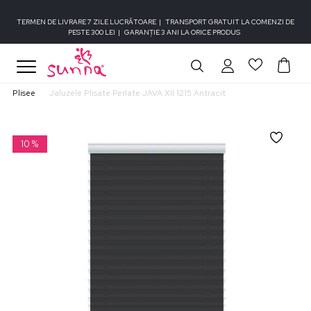
TERMEN DE LIVRARE 7 ZILE LUCRĂTOARE
|
TRANSPORT GRATUIT LA COMENZI DE
PESTE 300 LEI
|
GARANȚIE 3 ANI LA ORICE PRODUS
Plisee
Jaluzele Plisate Perlate JAVA XII 1215 Antracit
10
%