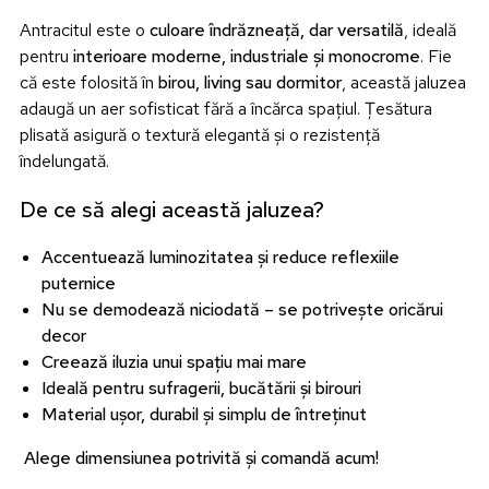
Antracitul este o
culoare îndrăzneață, dar versatilă
, ideală
pentru
interioare moderne, industriale și monocrome
. Fie
că este folosită în
birou, living sau dormitor
, această jaluzea
adaugă un aer sofisticat fără a încărca spațiul. Țesătura
plisată asigură o textură elegantă și o rezistență
îndelungată.
De ce să alegi această jaluzea?
Accentuează luminozitatea și reduce reflexiile
puternice
Nu se demodează niciodată – se potrivește oricărui
decor
Creează iluzia unui spațiu mai mare
Ideală pentru sufragerii, bucătării și birouri
Material ușor, durabil și simplu de întreținut
Alege dimensiunea potrivită și comandă acum!