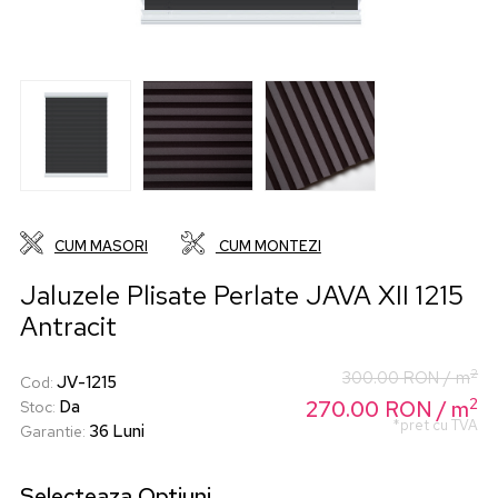
CUM MASORI
CUM MONTEZI
Jaluzele Plisate Perlate JAVA XII 1215
Antracit
2
300.00
RON
/ m
JV-1215
Cod
:
2
270.00
Da
RON
/ m
Stoc
:
*pret cu TVA
36 Luni
Garantie
:
Selecteaza
Optiuni