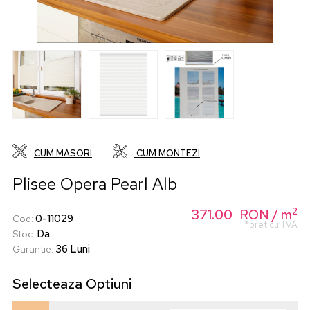
CUM MASORI
CUM MONTEZI
Plisee Opera Pearl Alb
2
371.00
RON
/ m
0-11029
Cod
:
*pret cu TVA
Da
Stoc
:
36 Luni
Garantie
:
Selecteaza
Optiuni