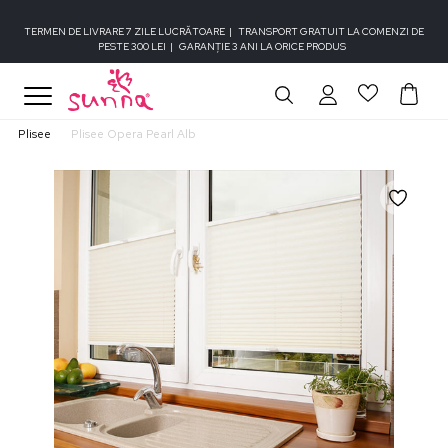
TERMEN DE LIVRARE 7 ZILE LUCRĂTOARE
|
TRANSPORT GRATUIT LA COMENZI DE
PESTE 300 LEI
|
GARANȚIE 3 ANI LA ORICE PRODUS
Plisee
Plisee Opera Pearl Alb