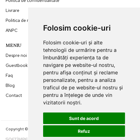
Politica de confidentialitate
Livrare
Politica de retur
Folosim cookie-uri
ANPC
Folosim cookie-uri și alte
MENIU
DATE CONTACT
tehnologii de urmărire pentru a
Despre noi
0749512455
îmbunătăți experiența ta de
navigare pe website-ul nostru,
Guestbook
office@sunna.ro
pentru afișa conținut și reclame
Faq
L-V: 09:00 - 18:00
personalizate, pentru a analiza
Blog
traficul de pe website-ul nostru și
pentru a înțelege de unde vin
Contact
vizitatorii noștri.
Sunt de acord
Creare Magazin Online
Copyright © 2024 SunnaRollers.
Refuz