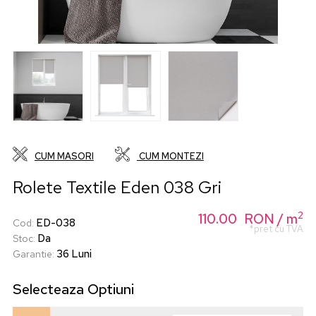
CUM MASORI
CUM MONTEZI
Rolete Textile Eden 038 Gri
2
110.00
RON
/ m
ED-038
Cod
:
*pret cu TVA
Da
Stoc
:
36 Luni
Garantie
:
Selecteaza
Optiuni