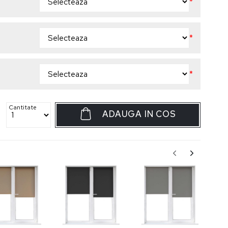
*
*
*
Cantitate
ADAUGA IN COS