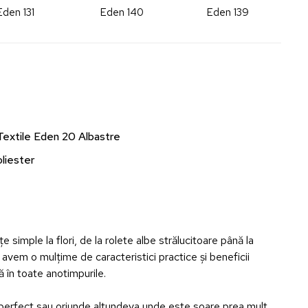
Eden 131
Eden 140
Eden 139
Textile Eden 20 Albastre
liester
e simple la flori, de la rolete albe strălucitoare până la
, avem o mulțime de caracteristici practice și beneficii
ă în toate anotimpurile.
mn perfect sau oriunde altundeva unde este soare prea mult.