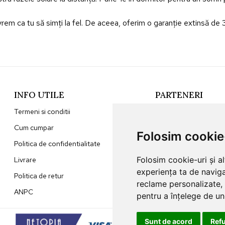
em ca tu să simți la fel. De aceea, oferim o garanție extinsă de 3 
INFO UTILE
PARTENERI
Termeni si conditii
Sunna Home
Cum cumpar
Jaluzele Ombra
Folosim cookie
Politica de confidentialitate
Folosim cookie-uri și a
Livrare
experiența ta de naviga
Politica de retur
reclame personalizate, 
ANPC
pentru a înțelege de und
Sunt de acord
Ref