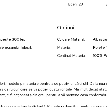
Eden 128
Optiuni
 peste 300 lei.
Culoare Material
:
Albastru
le ecranului folosit.
Material
:
Rolete 
Continut Material
:
100% Po
ori, modele și materiale pentru a se potrivi oricărui stil. De la nuanț
ă de rulouri care se va potrivi gusturilor tale. Mai mult decât atât
lent, ci funcționează din greu pentru a vă menține casa confortabil
păstra razele solare la distanță. Pune-le în dormitor pentru un so