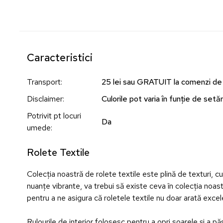
Caracteristici
Transport
:
25 lei sau GRATUIT la comenzi de
Disclaimer
:
Culorile pot varia în funție de setări
Potrivit pt locuri
Da
umede
:
Rolete Textile
Colecția noastră de rolete textile este plină de texturi, cul
nuanțe vibrante, va trebui să existe ceva în colecția noastr
pentru a ne asigura că roletele textile nu doar arată exce
Rulourile de interior folosesc pentru a opri soarele și a 