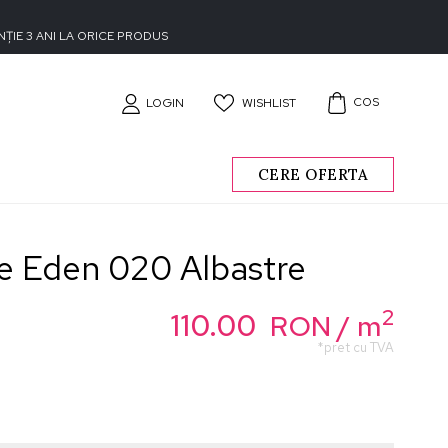
ȚIE 3 ANI LA ORICE PRODUS
COS
WISHLIST
LOGIN
CERE OFERTA
le Eden 020 Albastre
2
110.00
RON
/ m
*pret cu TVA