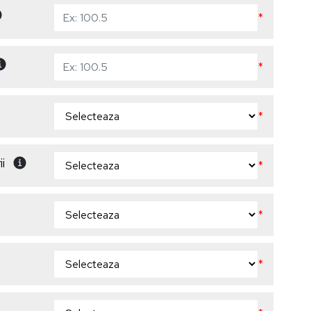
*
*
*
i
*
*
*