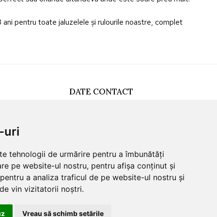
ani pentru toate jaluzelele și rulourile noastre, complet
DATE CONTACT
0749512455
office@sunna.ro
-uri
L-V: 09:00 - 18:00
lte tehnologii de urmărire pentru a îmbunătăți
re pe website-ul nostru, pentru afișa conținut și
pentru a analiza traficul de pe website-ul nostru și
e vin vizitatorii noștri.
uz
Vreau să schimb setările
Salut. Cu ce te putem