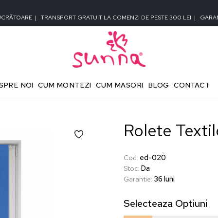
LUCRĂTOARE
|
TRANSPORT GRATUIT LA COMENZI DE PESTE 300 LEI
|
GARAN
SPRE NOI
CUM MONTEZI
CUM MASORI
BLOG
CONTACT
Rolete Texti
ed-020
Cod
:
Da
Stoc
:
36 luni
Garantie
:
Selecteaza
Optiuni