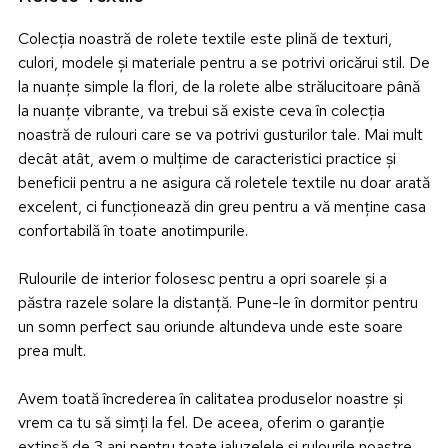
Colecția noastră de rolete textile este plină de texturi,
culori, modele și materiale pentru a se potrivi oricărui stil. De
la nuanțe simple la flori, de la rolete albe strălucitoare până
la nuanțe vibrante, va trebui să existe ceva în colecția
noastră de rulouri care se va potrivi gusturilor tale. Mai mult
decât atât, avem o mulțime de caracteristici practice și
beneficii pentru a ne asigura că roletele textile nu doar arată
excelent, ci funcționează din greu pentru a vă menține casa
confortabilă în toate anotimpurile.
Rulourile de interior folosesc pentru a opri soarele și a
păstra razele solare la distanță. Pune-le în dormitor pentru
un somn perfect sau oriunde altundeva unde este soare
prea mult.
Avem toată încrederea în calitatea produselor noastre și
vrem ca tu să simți la fel. De aceea, oferim o garanție
extinsă de 3 ani pentru toate jaluzelele și rulourile noastre,