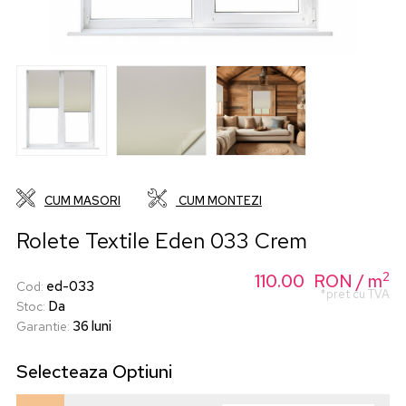
CUM MASORI
CUM MONTEZI
Rolete Textile Eden 033 Crem
2
110.00
RON
/ m
ed-033
Cod
:
*pret cu TVA
Da
Stoc
:
36 luni
Garantie
:
Selecteaza
Optiuni