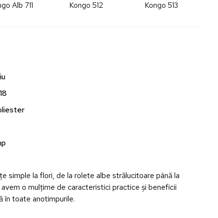
go Alb 711
Kongo 512
Kongo 513
iu
18
liester
mp
e simple la flori, de la rolete albe strălucitoare până la
, avem o mulțime de caracteristici practice și beneficii
ă în toate anotimpurile.