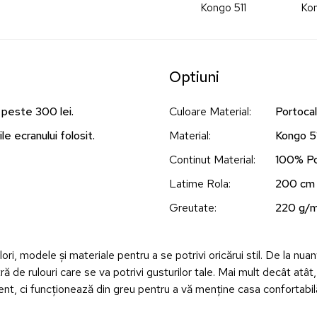
Kongo 511
Kon
Optiuni
 peste 300 lei.
Culoare Material
:
Portocal
le ecranului folosit.
Material
:
Kongo 5
Continut Material
:
100% Po
Latime Rola
:
200 cm
Greutate
:
220 g/
ori, modele și materiale pentru a se potrivi oricărui stil. De la nuanț
ă de rulouri care se va potrivi gusturilor tale. Mai mult decât atât
lent, ci funcționează din greu pentru a vă menține casa confortabil