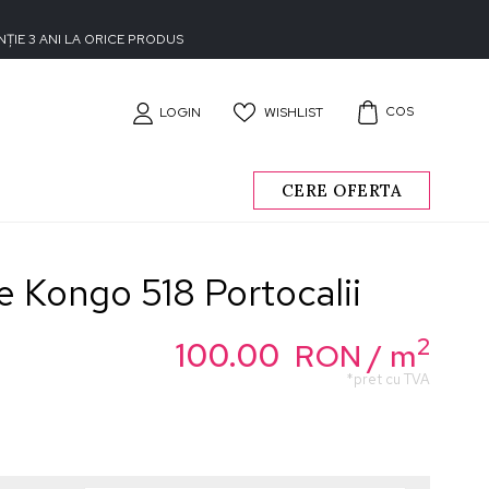
ȚIE 3 ANI LA ORICE PRODUS
COS
WISHLIST
LOGIN
CERE OFERTA
le Kongo 518 Portocalii
2
100.00
RON
/ m
*pret cu TVA