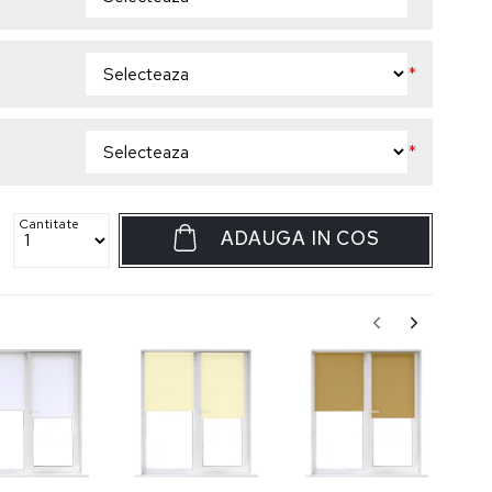
*
*
Cantitate
ADAUGA IN COS