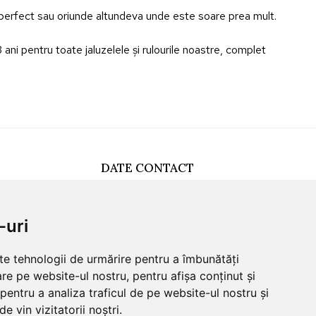
mn perfect sau oriunde altundeva unde este soare prea mult.
ani pentru toate jaluzelele și rulourile noastre, complet
DATE CONTACT
0749512455
office@sunna.ro
-uri
L-V: 09:00 - 18:00
lte tehnologii de urmărire pentru a îmbunătăți
re pe website-ul nostru, pentru afișa conținut și
pentru a analiza traficul de pe website-ul nostru și
e vin vizitatorii noștri.