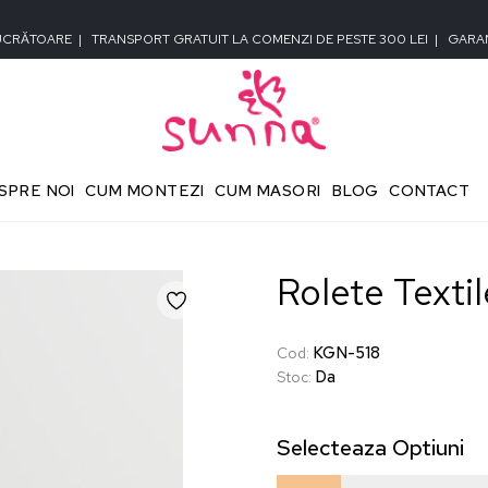
LUCRĂTOARE
|
TRANSPORT GRATUIT LA COMENZI DE PESTE 300 LEI
|
GARAN
SPRE NOI
CUM MONTEZI
CUM MASORI
BLOG
CONTACT
Rolete Texti
KGN-518
Cod
:
Da
Stoc
:
Selecteaza
Optiuni