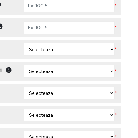
*
*
*
i
*
*
*
*