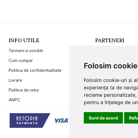
INFO UTILE
PARTENERI
Termeni si conditii
Sunna Home
Cum cumpar
Jaluzele Ombra
Folosim cookie
Politica de confidentialitate
Folosim cookie-uri și a
Livrare
experiența ta de naviga
Politica de retur
reclame personalizate, 
ANPC
pentru a înțelege de und
Sunt de acord
Ref