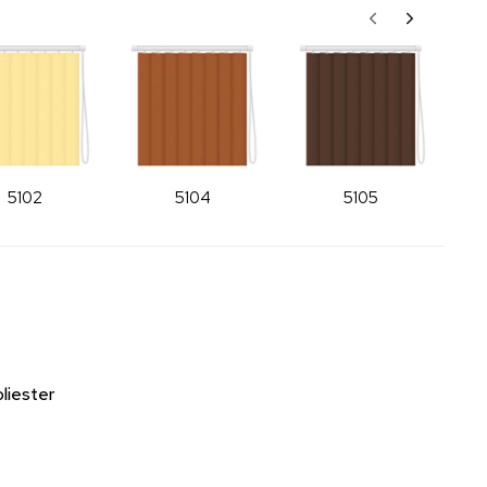
5102
5104
5105
liester