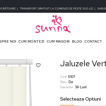
LUCRĂTOARE
|
TRANSPORT GRATUIT LA COMENZI DE PESTE 300 LEI
|
GARAN
SPRE NOI
CUM MONTEZI
CUM MASORI
BLOG
CONTACT
Jaluzele Ver
5101
Cod
:
Da
Stoc
:
36 Luni
Garantie
:
Selecteaza
Optiuni