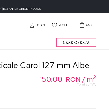
ȚIE 3 ANI LA ORICE PRODUS
COS
WISHLIST
LOGIN
CERE OFERTA
ticale Carol 127 mm Albe
2
150.00
RON
/ m
*pret cu TVA