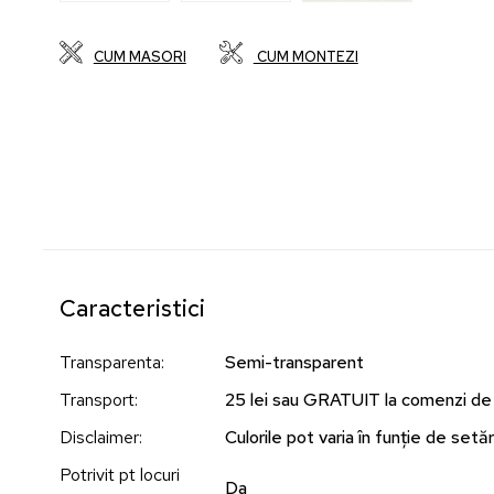
CUM MASORI
CUM MONTEZI
Caracteristici
Transparenta
:
Semi-transparent
Transport
:
25 lei sau GRATUIT la comenzi de
Disclaimer
:
Culorile pot varia în funție de setări
Potrivit pt locuri
Da