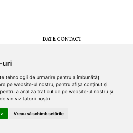
DATE CONTACT
0749512455
office@sunna.ro
-uri
L-V: 09:00 - 18:00
lte tehnologii de urmărire pentru a îmbunătăți
re pe website-ul nostru, pentru afișa conținut și
pentru a analiza traficul de pe website-ul nostru și
e vin vizitatorii noștri.
uz
Vreau să schimb setările
Salut. Cu ce te putem
ajuta?