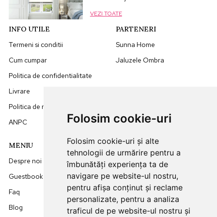
VEZI TOATE
INFO UTILE
PARTENERI
Termeni si conditii
Sunna Home
Cum cumpar
Jaluzele Ombra
Politica de confidentialitate
Livrare
Politica de retur
Folosim cookie-uri
ANPC
Folosim cookie-uri și alte
MENIU
DATE CONTACT
tehnologii de urmărire pentru a
Despre noi
0749512455
îmbunătăți experiența ta de
navigare pe website-ul nostru,
Guestbook
office@sunna.ro
pentru afișa conținut și reclame
Faq
L-V: 09:00 - 18:00
personalizate, pentru a analiza
Blog
traficul de pe website-ul nostru și