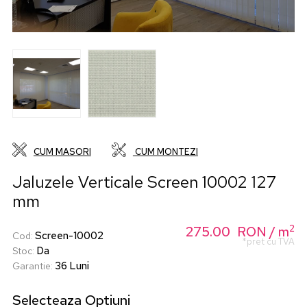
CUM MASORI
CUM MONTEZI
Jaluzele Verticale Screen 10002 127
mm
2
275.00
RON
/ m
Screen-10002
Cod
:
*pret cu TVA
Da
Stoc
:
36 Luni
Garantie
:
Selecteaza
Optiuni