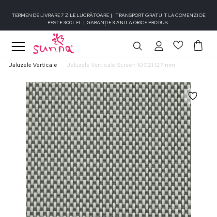
TERMEN DE LIVRARE 7 ZILE LUCRĂTOARE
|
TRANSPORT GRATUIT LA COMENZI DE
PESTE 300 LEI
|
GARANȚIE 3 ANI LA ORICE PRODUS
Jaluzele Verticale
Jaluzele Verticale Screen 10021 127 mm