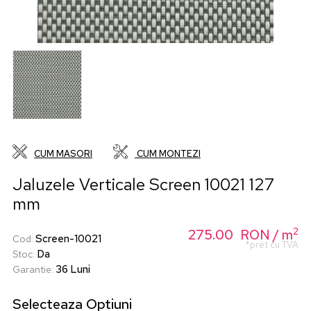
CUM MASORI
CUM MONTEZI
Jaluzele Verticale Screen 10021 127
mm
2
275.00
RON
/ m
Screen-10021
Cod
:
*pret cu TVA
Da
Stoc
:
36 Luni
Garantie
:
Selecteaza
Optiuni