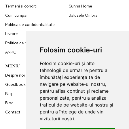
Termeni si conditii
Sunna Home
Cum cumpar
Jaluzele Ombra
Politica de confidentialitate
Livrare
Politica de retur
Folosim cookie-uri
ANPC
Folosim cookie-uri și alte
MENIU
DATE CONTACT
tehnologii de urmărire pentru a
Despre noi
0749512455
îmbunătăți experiența ta de
navigare pe website-ul nostru,
Guestbook
office@sunna.ro
pentru afișa conținut și reclame
Faq
L-V: 09:00 - 18:00
personalizate, pentru a analiza
Blog
traficul de pe website-ul nostru și
pentru a înțelege de unde vin
Contact
vizitatorii noștri.