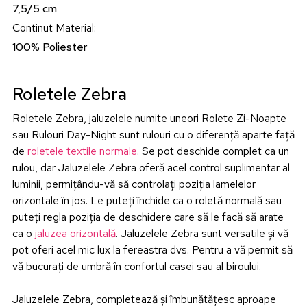
7,5/5 cm
Continut Material
:
100% Poliester
Roletele Zebra
Roletele Zebra, jaluzelele numite uneori Rolete Zi-Noapte
sau Rulouri Day-Night sunt rulouri cu o diferență aparte față
de
roletele textile normale
. Se pot deschide complet ca un
rulou, dar Jaluzelele Zebra oferă acel control suplimentar al
luminii, permițându-vă să controlați poziția lamelelor
orizontale în jos. Le puteți închide ca o roletă normală sau
puteți regla poziția de deschidere care să le facă să arate
ca o
jaluzea orizontală
. Jaluzelele Zebra sunt versatile și vă
pot oferi acel mic lux la fereastra dvs. Pentru a vă permit să
vă bucurați de umbră în confortul casei sau al biroului.
Jaluzelele Zebra, completează și îmbunătățesc aproape