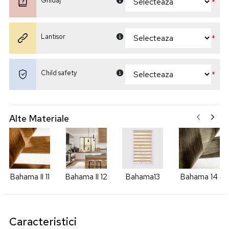
Ghidaj
*
Lantisor
*
Child safety
*
Alte Materiale
Bahama II 11
Bahama II 12
Bahama13
Bahama 14
Caracteristici