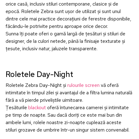
orice casă, inclusiv stiluri contemporane, clasice și de
epocă. Roletele Zebra sunt ușor de utilizat și sunt unul
dintre cele mai practice decorațiuni de ferestre disponibile,
făcându-le potrivite pentru aproape orice decor.
Sunna îți poate oferi o gamă largă de țesături și stiluri de
designer, de la culori netede, până la finisaje texturate și
țesute, inclusiv natur, jaluzele transparente.
Roletele Day-Night
Roletele Zebra Day-Night și
rulourile screen
vă oferă
intimitate în timpul zilei și avantajul de a filtra lumina naturală
fără a vă pierde priveliștile uimitoare.
Țesăturile
blackout
oferă întunecarea camerei și intimitate
pe timp de noapte. Sau dacă doriți ce este mai bun din
ambele lumi, rolele noastre zi-noapte cuplează aceste
stiluri grozave de umbrire într-un singur sistem convenabil.