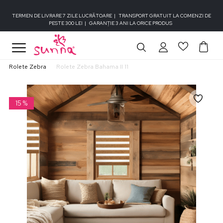
TERMEN DE LIVRARE 7 ZILE LUCRĂTOARE
|
TRANSPORT GRATUIT LA COMENZI DE
PESTE 300 LEI
|
GARANȚIE 3 ANI LA ORICE PRODUS
Rolete Zebra
Rolete Zebra Bahama II 11
15
%