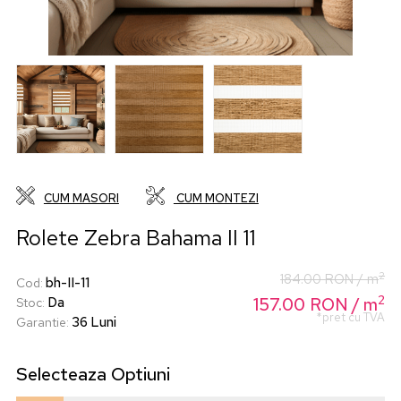
CUM MASORI
CUM MONTEZI
Rolete Zebra Bahama II 11
2
184.00
RON
/ m
bh-II-11
Cod
:
2
157.00
Da
RON
/ m
Stoc
:
*pret cu TVA
36 Luni
Garantie
:
Selecteaza
Optiuni