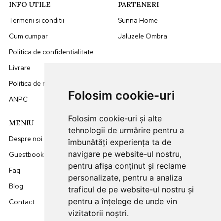
INFO UTILE
PARTENERI
Termeni si conditii
Sunna Home
Cum cumpar
Jaluzele Ombra
Politica de confidentialitate
Livrare
Politica de retur
Folosim cookie-uri
ANPC
Folosim cookie-uri și alte
MENIU
DATE CONTACT
tehnologii de urmărire pentru a
Despre noi
0749512455
îmbunătăți experiența ta de
navigare pe website-ul nostru,
Guestbook
office@sunna.ro
pentru afișa conținut și reclame
Faq
L-V: 09:00 - 18:00
personalizate, pentru a analiza
Blog
traficul de pe website-ul nostru și
pentru a înțelege de unde vin
Contact
vizitatorii noștri.